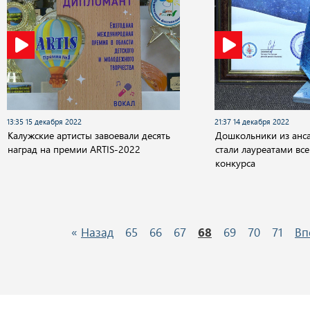
13:35 15 декабря 2022
21:37 14 декабря 2022
Калужские артисты завоевали десять
Дошкольники из анса
наград на премии ARTIS-2022
стали лауреатами вс
конкурса
«
Назад
65
66
67
68
69
70
71
Вп