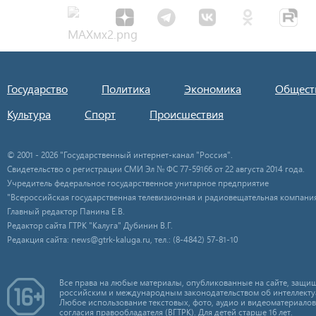
Государство
Политика
Экономика
Общест
Культура
Спорт
Происшествия
© 2001 - 2026 "Государственный интернет-канал "Россия".
Свидетельство о регистрации СМИ Эл № ФС 77-59166 от 22 августа 2014 года.
Учредитель федеральное государственное унитарное предприятие
"Всероссийская государственная телевизионная и радиовещательная компания
Главный редактор Панина Е.В.
Редактор сайта ГТРК "Калуга" Дубинин В.Г.
Редакция сайта: news@gtrk-kaluga.ru, тел.: (8-4842) 57-81-10
Все права на любые материалы, опубликованные на сайте, защищ
российским и международным законодательством об интеллекту
Любое использование текстовых, фото, аудио и видеоматериалов
согласия правообладателя (ВГТРК). Для детей старше 16 лет.