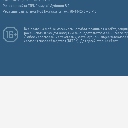
Редактор сайта ГТРК "Калуга" Дубинин В.Г.
Редакция сайта: news@gtrk-kaluga.ru, тел.: (8-4842) 57-81-10
Все права на любые материалы, опубликованные на сайте, защищ
российским и международным законодательством об интеллекту
Любое использование текстовых, фото, аудио и видеоматериалов
согласия правообладателя (ВГТРК). Для детей старше 16 лет.