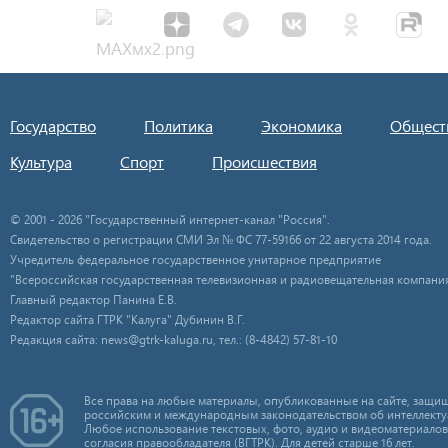
Государство
Политика
Экономика
Общест
Культура
Спорт
Происшествия
© 2001 - 2026 "Государственный интернет-канал "Россия".
Свидетельство о регистрации СМИ Эл № ФС 77-59166 от 22 августа 2014 года.
Учредитель федеральное государственное унитарное предприятие
"Всероссийская государственная телевизионная и радиовещательная компания
Главный редактор Панина Е.В.
Редактор сайта ГТРК "Калуга" Дубинин В.Г.
Редакция сайта: news@gtrk-kaluga.ru, тел.: (8-4842) 57-81-10
Все права на любые материалы, опубликованные на сайте, защищ
российским и международным законодательством об интеллекту
Любое использование текстовых, фото, аудио и видеоматериалов
согласия правообладателя (ВГТРК). Для детей старше 16 лет.