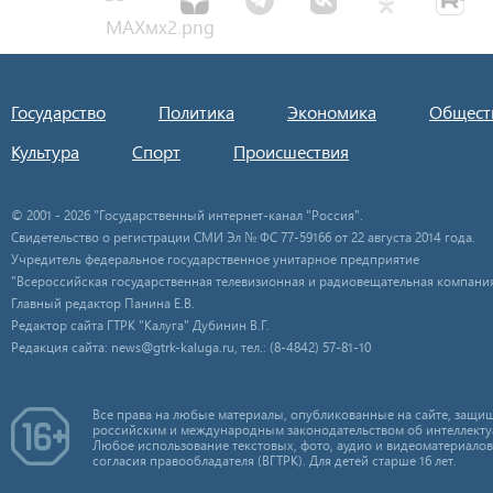
Государство
Политика
Экономика
Общест
Культура
Спорт
Происшествия
© 2001 - 2026 "Государственный интернет-канал "Россия".
Свидетельство о регистрации СМИ Эл № ФС 77-59166 от 22 августа 2014 года.
Учредитель федеральное государственное унитарное предприятие
"Всероссийская государственная телевизионная и радиовещательная компания
Главный редактор Панина Е.В.
Редактор сайта ГТРК "Калуга" Дубинин В.Г.
Редакция сайта: news@gtrk-kaluga.ru, тел.: (8-4842) 57-81-10
Все права на любые материалы, опубликованные на сайте, защищ
российским и международным законодательством об интеллекту
Любое использование текстовых, фото, аудио и видеоматериалов
согласия правообладателя (ВГТРК). Для детей старше 16 лет.