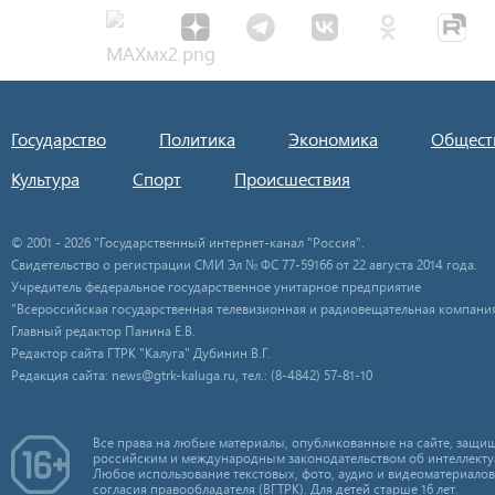
Государство
Политика
Экономика
Общест
Культура
Спорт
Происшествия
© 2001 - 2026 "Государственный интернет-канал "Россия".
Свидетельство о регистрации СМИ Эл № ФС 77-59166 от 22 августа 2014 года.
Учредитель федеральное государственное унитарное предприятие
"Всероссийская государственная телевизионная и радиовещательная компания
Главный редактор Панина Е.В.
Редактор сайта ГТРК "Калуга" Дубинин В.Г.
Редакция сайта: news@gtrk-kaluga.ru, тел.: (8-4842) 57-81-10
Все права на любые материалы, опубликованные на сайте, защищ
российским и международным законодательством об интеллекту
Любое использование текстовых, фото, аудио и видеоматериалов
согласия правообладателя (ВГТРК). Для детей старше 16 лет.