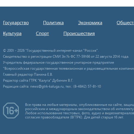
Государство
Политика
Экономика
Общест
Культура
Спорт
Происшествия
© 2001 - 2026 "Государственный интернет-канал "Россия".
Свидетельство о регистрации СМИ Эл № ФС 77-59166 от 22 августа 2014 года.
Учредитель федеральное государственное унитарное предприятие
"Всероссийская государственная телевизионная и радиовещательная компания
Главный редактор Панина Е.В.
Редактор сайта ГТРК "Калуга" Дубинин В.Г.
Редакция сайта: news@gtrk-kaluga.ru, тел.: (8-4842) 57-81-10
Все права на любые материалы, опубликованные на сайте, защищ
российским и международным законодательством об интеллекту
Любое использование текстовых, фото, аудио и видеоматериалов
согласия правообладателя (ВГТРК). Для детей старше 16 лет.