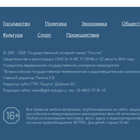
Государство
Политика
Экономика
Общест
Культура
Спорт
Происшествия
© 2001 - 2026 "Государственный интернет-канал "Россия".
Свидетельство о регистрации СМИ Эл № ФС 77-59166 от 22 августа 2014 года.
Учредитель федеральное государственное унитарное предприятие
"Всероссийская государственная телевизионная и радиовещательная компания
Главный редактор Панина Е.В.
Редактор сайта ГТРК "Калуга" Дубинин В.Г.
Редакция сайта: news@gtrk-kaluga.ru, тел.: (8-4842) 57-81-10
Все права на любые материалы, опубликованные на сайте, защищ
российским и международным законодательством об интеллекту
Любое использование текстовых, фото, аудио и видеоматериалов
согласия правообладателя (ВГТРК). Для детей старше 16 лет.