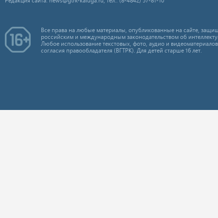
Редакция сайта: news@gtrk-kaluga.ru, тел.: (8-4842) 57-81-10
Все права на любые материалы, опубликованные на сайте, защищ
российским и международным законодательством об интеллекту
Любое использование текстовых, фото, аудио и видеоматериалов
согласия правообладателя (ВГТРК). Для детей старше 16 лет.