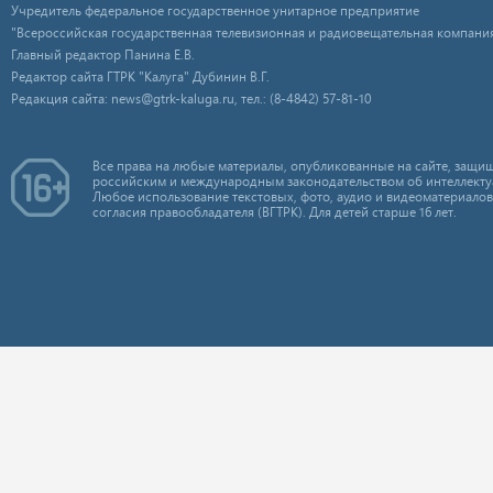
Учредитель федеральное государственное унитарное предприятие
"Всероссийская государственная телевизионная и радиовещательная компания
Главный редактор Панина Е.В.
Редактор сайта ГТРК "Калуга" Дубинин В.Г.
Редакция сайта: news@gtrk-kaluga.ru, тел.: (8-4842) 57-81-10
Все права на любые материалы, опубликованные на сайте, защищ
российским и международным законодательством об интеллекту
Любое использование текстовых, фото, аудио и видеоматериалов
согласия правообладателя (ВГТРК). Для детей старше 16 лет.