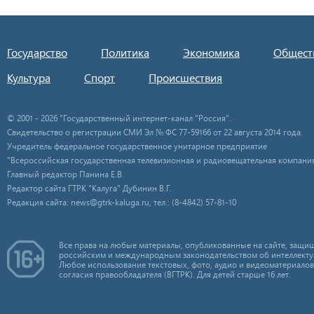
Государство
Политика
Экономика
Общест
Культура
Спорт
Происшествия
© 2001 - 2026 "Государственный интернет-канал "Россия".
Свидетельство о регистрации СМИ Эл № ФС 77-59166 от 22 августа 2014 года.
Учредитель федеральное государственное унитарное предприятие
"Всероссийская государственная телевизионная и радиовещательная компания
Главный редактор Панина Е.В.
Редактор сайта ГТРК "Калуга" Дубинин В.Г.
Редакция сайта: news@gtrk-kaluga.ru, тел.: (8-4842) 57-81-10
Все права на любые материалы, опубликованные на сайте, защищ
российским и международным законодательством об интеллекту
Любое использование текстовых, фото, аудио и видеоматериалов
согласия правообладателя (ВГТРК). Для детей старше 16 лет.