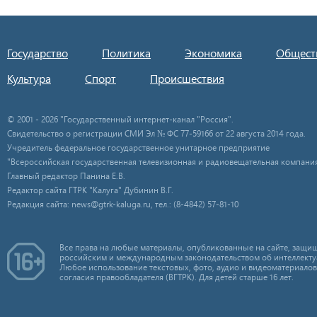
Государство
Политика
Экономика
Общест
Культура
Спорт
Происшествия
© 2001 - 2026 "Государственный интернет-канал "Россия".
Свидетельство о регистрации СМИ Эл № ФС 77-59166 от 22 августа 2014 года.
Учредитель федеральное государственное унитарное предприятие
"Всероссийская государственная телевизионная и радиовещательная компания
Главный редактор Панина Е.В.
Редактор сайта ГТРК "Калуга" Дубинин В.Г.
Редакция сайта: news@gtrk-kaluga.ru, тел.: (8-4842) 57-81-10
Все права на любые материалы, опубликованные на сайте, защищ
российским и международным законодательством об интеллекту
Любое использование текстовых, фото, аудио и видеоматериалов
согласия правообладателя (ВГТРК). Для детей старше 16 лет.