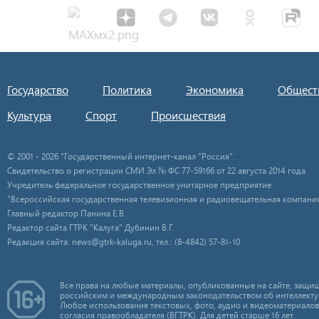
Государство
Политика
Экономика
Общест
Культура
Спорт
Происшествия
© 2001 - 2026 "Государственный интернет-канал "Россия".
Свидетельство о регистрации СМИ Эл № ФС 77-59166 от 22 августа 2014 года.
Учредитель федеральное государственное унитарное предприятие
"Всероссийская государственная телевизионная и радиовещательная компания
Главный редактор Панина Е.В.
Редактор сайта ГТРК "Калуга" Дубинин В.Г.
Редакция сайта: news@gtrk-kaluga.ru, тел.: (8-4842) 57-81-10
Все права на любые материалы, опубликованные на сайте, защищ
российским и международным законодательством об интеллекту
Любое использование текстовых, фото, аудио и видеоматериалов
согласия правообладателя (ВГТРК). Для детей старше 16 лет.