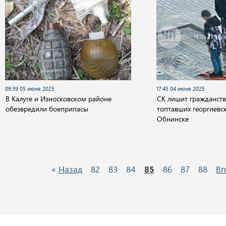
09:39 05 июня 2025
17:45 04 июня 2025
В Калуге и Износковском районе
СК лишит гражданств
обезвредили боеприпасы
топтавших георгиевс
Обнинске
«
Назад
82
83
84
85
86
87
88
Вп