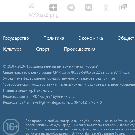
Государство
Политика
Экономика
Общест
Культура
Спорт
Происшествия
© 2001 - 2026 "Государственный интернет-канал "Россия".
Свидетельство о регистрации СМИ Эл № ФС 77-59166 от 22 августа 2014 года.
Учредитель федеральное государственное унитарное предприятие
"Всероссийская государственная телевизионная и радиовещательная компания
Главный редактор Панина Е.В.
Редактор сайта ГТРК "Калуга" Дубинин В.Г.
Редакция сайта: news@gtrk-kaluga.ru, тел.: (8-4842) 57-81-10
Все права на любые материалы, опубликованные на сайте, защищ
российским и международным законодательством об интеллекту
Любое использование текстовых, фото, аудио и видеоматериалов
согласия правообладателя (ВГТРК). Для детей старше 16 лет.