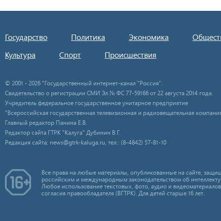
Государство
Политика
Экономика
Общест
Культура
Спорт
Происшествия
© 2001 - 2026 "Государственный интернет-канал "Россия".
Свидетельство о регистрации СМИ Эл № ФС 77-59166 от 22 августа 2014 года.
Учредитель федеральное государственное унитарное предприятие
"Всероссийская государственная телевизионная и радиовещательная компания
Главный редактор Панина Е.В.
Редактор сайта ГТРК "Калуга" Дубинин В.Г.
Редакция сайта: news@gtrk-kaluga.ru, тел.: (8-4842) 57-81-10
Все права на любые материалы, опубликованные на сайте, защищ
российским и международным законодательством об интеллекту
Любое использование текстовых, фото, аудио и видеоматериалов
согласия правообладателя (ВГТРК). Для детей старше 16 лет.