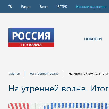
ТВ
Радио
Вести
ВГТРК
Новости партнёров
НОВОСТИ
Главная
На утренней волне
На утренней волне. Итоги
На утренней волне. Итог