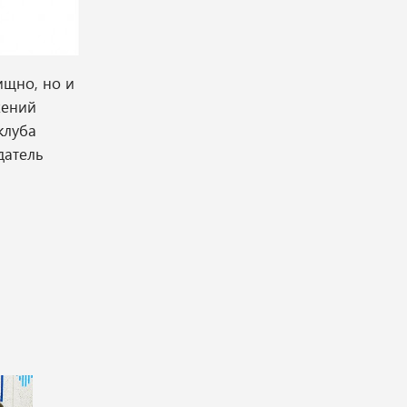
ищно, но и
жений
клуба
датель