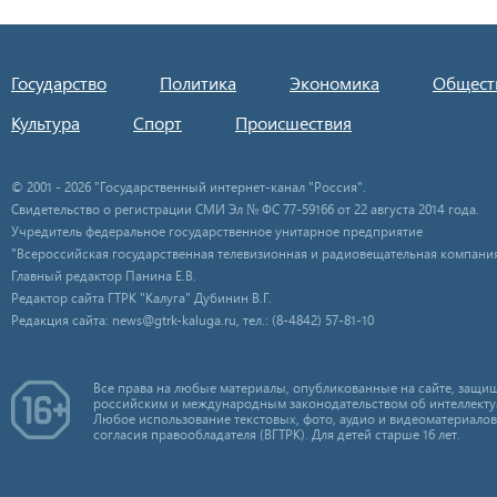
Государство
Политика
Экономика
Общест
Культура
Спорт
Происшествия
© 2001 - 2026 "Государственный интернет-канал "Россия".
Свидетельство о регистрации СМИ Эл № ФС 77-59166 от 22 августа 2014 года.
Учредитель федеральное государственное унитарное предприятие
"Всероссийская государственная телевизионная и радиовещательная компания
Главный редактор Панина Е.В.
Редактор сайта ГТРК "Калуга" Дубинин В.Г.
Редакция сайта: news@gtrk-kaluga.ru, тел.: (8-4842) 57-81-10
Все права на любые материалы, опубликованные на сайте, защищ
российским и международным законодательством об интеллекту
Любое использование текстовых, фото, аудио и видеоматериалов
согласия правообладателя (ВГТРК). Для детей старше 16 лет.