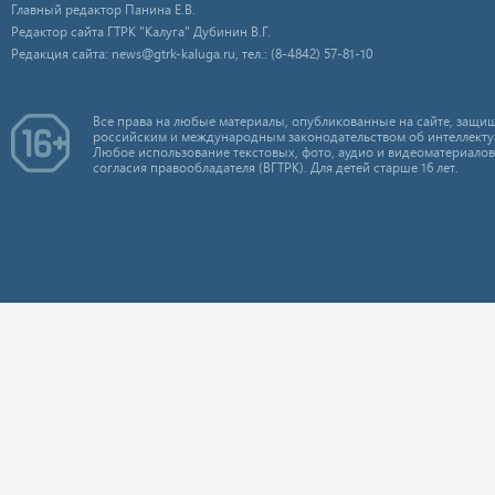
Главный редактор Панина Е.В.
Редактор сайта ГТРК "Калуга" Дубинин В.Г.
Редакция сайта: news@gtrk-kaluga.ru, тел.: (8-4842) 57-81-10
Все права на любые материалы, опубликованные на сайте, защищ
российским и международным законодательством об интеллекту
Любое использование текстовых, фото, аудио и видеоматериалов
согласия правообладателя (ВГТРК). Для детей старше 16 лет.