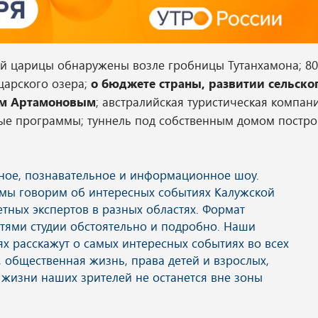
ой царицы обнаружены возле гробницы Тутанхамона; 80
царского озера;
о бюджете страны, развитии сельско
ием Артамоновым
; австралийская туристическая компан
ые программы; туннель под собственным домом постро