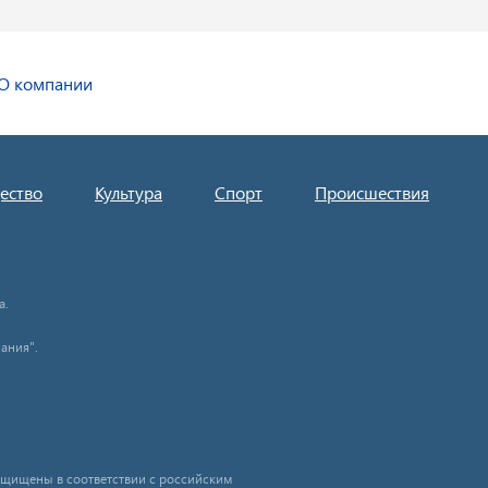
О компании
ество
Культура
Спорт
Происшествия
а.
ания".
защищены в соответствии с российским