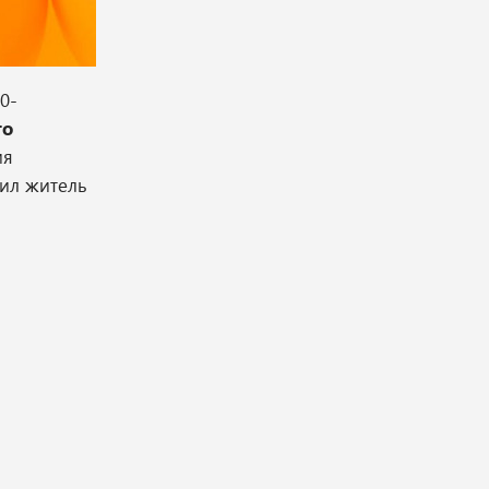
0-
го
ия
ил житель