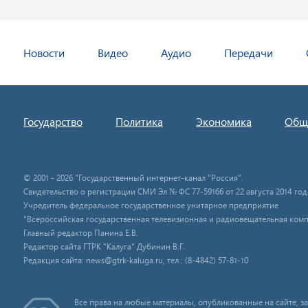
Новости
Видео
Аудио
Передачи
Государство
Политика
Экономика
Общ
© 2001 - 2026 "Государственный интернет-канал "Россия".
Свидетельство о регистрации СМИ Эл № ФС 77-59166 от 22 августа 2014 год
Учредитель федеральное государственное унитарное предприятие
"Всероссийская государственная телевизионная и радиовещательная комп
Главный редактор Панина Е.В.
Редактор сайта ГТРК "Калуга" Дубинин В.Г.
Редакция сайта: news@gtrk-kaluga.ru, тел.: (8-4842) 57-81-10
Все права на любые материалы, опубликованные на сайте, 