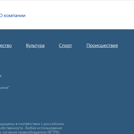
О компании
ество
Культура
Спорт
Происшествия
а.
ания".
защищены в соответствии с российским
собственности. Любое использование
с согласия правообладателя (ВГТРК).