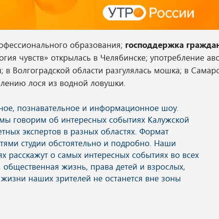
профессионального образования;
господдержка гражда
гия чувств» открылась в Челябинске; употребление ав
 в Волгоградской области разгулялась мошка; в Самар
лению лося из водной ловушки.