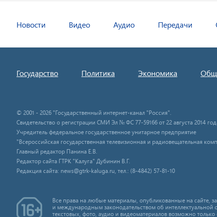
Новости
Видео
Аудио
Передачи
Государство
Политика
Экономика
Общ
© 2001 - 2026 "Государственный интернет-канал "Россия".
Свидетельство о регистрации СМИ Эл № ФС 77-59166 от 22 августа 2014 год
Учредитель федеральное государственное унитарное предприятие
"Всероссийская государственная телевизионная и радиовещательная комп
Главный редактор Панина Е.В.
Редактор сайта ГТРК "Калуга" Дубинин В.Г.
Редакция сайта: news@gtrk-kaluga.ru, тел.: (8-4842) 57-81-10
Все права на любые материалы, опубликованные на сайте, 
и международным законодательством об интеллектуальной 
текстовых, фото, аудио и видеоматериалов возможно только 