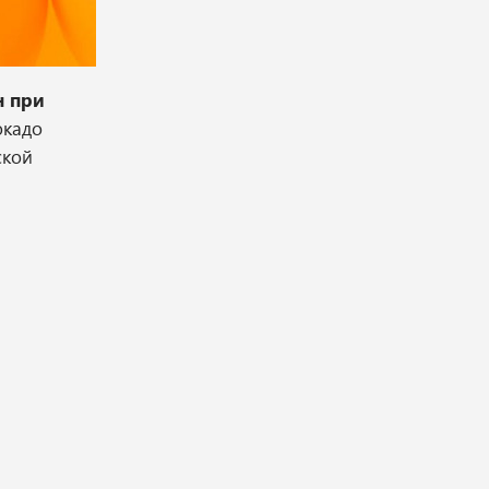
н при
окадо
ской