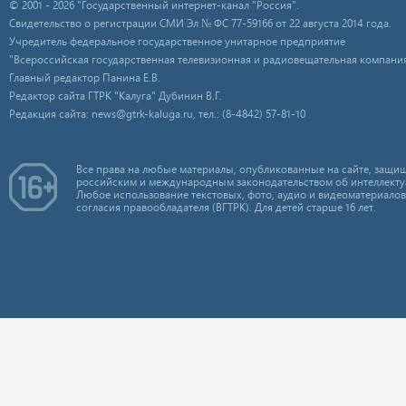
© 2001 - 2026 "Государственный интернет-канал "Россия".
Свидетельство о регистрации СМИ Эл № ФС 77-59166 от 22 августа 2014 года.
Учредитель федеральное государственное унитарное предприятие
"Всероссийская государственная телевизионная и радиовещательная компания
Главный редактор Панина Е.В.
Редактор сайта ГТРК "Калуга" Дубинин В.Г.
Редакция сайта: news@gtrk-kaluga.ru, тел.: (8-4842) 57-81-10
Все права на любые материалы, опубликованные на сайте, защищ
российским и международным законодательством об интеллекту
Любое использование текстовых, фото, аудио и видеоматериалов
согласия правообладателя (ВГТРК). Для детей старше 16 лет.