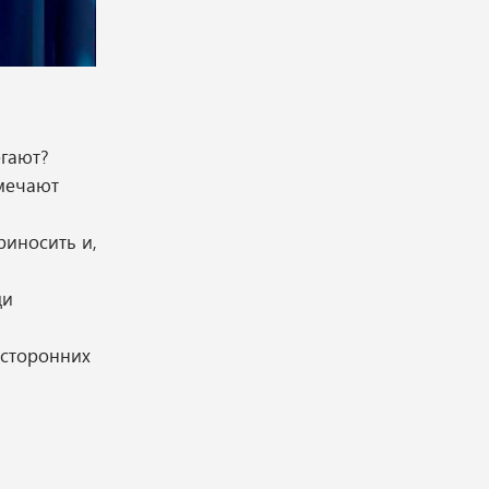
егают?
тмечают
риносить и,
ди
осторонних