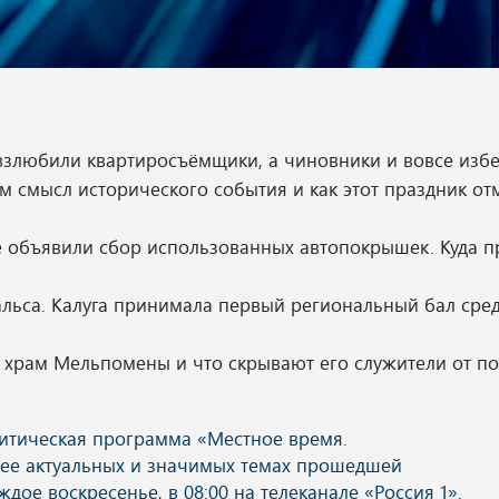
евзлюбили квартиросъёмщики, а чиновники и вовсе изб
ём смысл исторического события и как этот праздник о
ге объявили сбор использованных автопокрышек. Куда п
альса. Калуга принимала первый региональный бал сре
й храм Мельпомены и что скрывают его служители от п