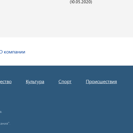
(10.05.2020)
О компании
ество
Культура
Спорт
Происшествия
а.
ания".