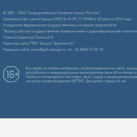
© 2001 - 2026 "Государственный интернет-канал "Россия".
Свидетельство о регистрации СМИ Эл № ФС 77-59166 от 22 августа 2014 года.
Учредитель федеральное государственное унитарное предприятие
"Всероссийская государственная телевизионная и радиовещательная компания
Главный редактор Панина Е.В.
Редактор сайта ГТРК "Калуга" Дубинин В.Г.
Редакция сайта: news@gtrk-kaluga.ru, тел.: (8-4842) 57-81-10
Все права на любые материалы, опубликованные на сайте, защищ
российским и международным законодательством об интеллекту
Любое использование текстовых, фото, аудио и видеоматериалов
согласия правообладателя (ВГТРК). Для детей старше 16 лет.