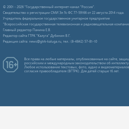
© 2001 - 2026 "Государственный интернет-канал "Россия".
Свидетельство о регистрации СМИ Эл № ФС 77-59166 от 22 августа 2014 года.
Учредитель федеральное государственное унитарное предприятие
"Всероссийская государственная телевизионная и радиовещательная компания
Главный редактор Панина Е.В.
Редактор сайта ГТРК "Калуга" Дубинин В.Г.
Редакция сайта: news@gtrk-kaluga.ru, тел.: (8-4842) 57-81-10
Все права на любые материалы, опубликованные на сайте, защищ
российским и международным законодательством об интеллекту
Любое использование текстовых, фото, аудио и видеоматериалов
согласия правообладателя (ВГТРК). Для детей старше 16 лет.