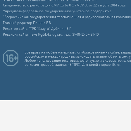
Свидетельство о регистрации СМИ Эл № ФС 77-59166 от 22 августа 2014 года.
Учредитель федеральное государственное унитарное предприятие
"Всероссийская государственная телевизионная и радиовещательная компания
Главный редактор Панина Е.В.
Редактор сайта ГТРК "Калуга" Дубинин В.Г.
Редакция сайта: news@gtrk-kaluga.ru, тел.: (8-4842) 57-81-10
Все права на любые материалы, опубликованные на сайте, защищ
российским и международным законодательством об интеллекту
Любое использование текстовых, фото, аудио и видеоматериалов
согласия правообладателя (ВГТРК). Для детей старше 16 лет.