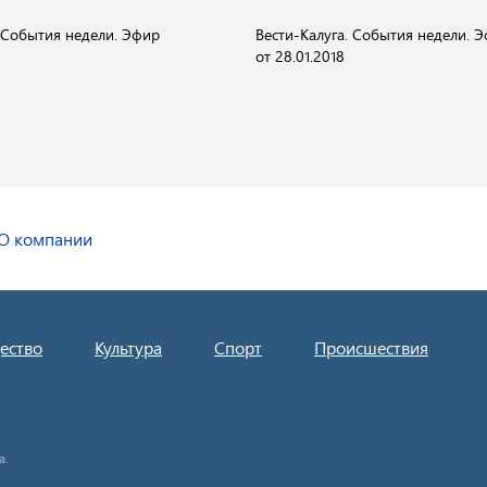
. События недели. Эфир
Вести-Калуга. События недели. 
от 28.01.2018
О компании
ество
Культура
Спорт
Происшествия
а.