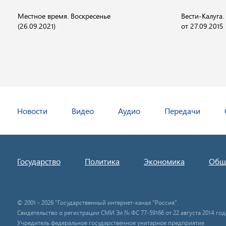
Местное время. Воскресенье
Вести-Калуга
(26.09.2021)
от 27.09.2015
Новости
Видео
Аудио
Передачи
Государство
Политика
Экономика
Общ
© 2001 - 2026 "Государственный интернет-канал "Россия".
Свидетельство о регистрации СМИ Эл № ФС 77-59166 от 22 августа 2014 год
Учредитель федеральное государственное унитарное предприятие