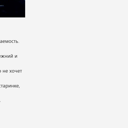
аемость.
ежний и
о не хочет
старинке,
ь