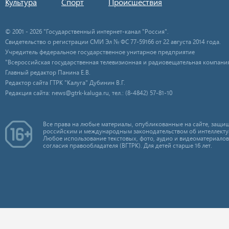
Культура
Спорт
Происшествия
© 2001 - 2026 "Государственный интернет-канал "Россия".
Свидетельство о регистрации СМИ Эл № ФС 77-59166 от 22 августа 2014 года.
Учредитель федеральное государственное унитарное предприятие
"Всероссийская государственная телевизионная и радиовещательная компания
Главный редактор Панина Е.В.
Редактор сайта ГТРК "Калуга" Дубинин В.Г.
Редакция сайта: news@gtrk-kaluga.ru, тел.: (8-4842) 57-81-10
Все права на любые материалы, опубликованные на сайте, защищ
российским и международным законодательством об интеллекту
Любое использование текстовых, фото, аудио и видеоматериалов
согласия правообладателя (ВГТРК). Для детей старше 16 лет.