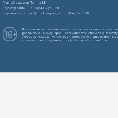
Главный редактор Панина Е.В.
Редактор сайта ГТРК "Калуга" Дубинин В.Г.
Редакция сайта: news@gtrk-kaluga.ru, тел.: (8-4842) 57-81-10
Все права на любые материалы, опубликованные на сайте, защищ
российским и международным законодательством об интеллекту
Любое использование текстовых, фото, аудио и видеоматериалов
согласия правообладателя (ВГТРК). Для детей старше 16 лет.