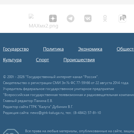
Государство
Политика
Экономика
Общест
Культура
Спорт
Происшествия
© 2001 - 2026 "Государственный интернет-канал "Россия".
Свидетельство о регистрации СМИ Эл № ФС 77-59166 от 22 августа 2014 года.
Учредитель федеральное государственное унитарное предприятие
"Всероссийская государственная телевизионная и радиовещательная компания
Главный редактор Панина Е.В.
Редактор сайта ГТРК "Калуга" Дубинин В.Г.
Редакция сайта: news@gtrk-kaluga.ru, тел.: (8-4842) 57-81-10
Все права на любые материалы, опубликованные на сайте, защищ