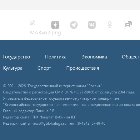
Государство
Политика
Экономика
Общест
Культура
Спорт
Происшествия
© 2001 - 2026 "Государственный интернет-канал "Россия".
Свидетельство о регистрации СМИ Эл № ФС 77-59166 от 22 августа 2014 года.
Учредитель федеральное государственное унитарное предприятие
"Всероссийская государственная телевизионная и радиовещательная компания
Главный редактор Панина Е.В.
Редактор сайта ГТРК "Калуга" Дубинин В.Г.
Редакция сайта: news@gtrk-kaluga.ru, тел.: (8-4842) 57-81-10