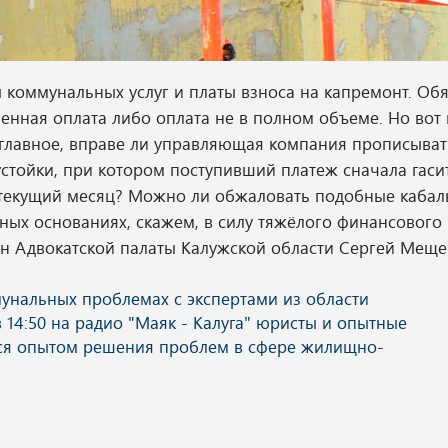
ы коммунальных услуг и платы взноса на капремонт. Об
менная оплата либо оплата не в полном объеме. Но вот 
главное, вправе ли управляющая компания прописыват
стойки, при котором поступивший платеж сначала гаси
за текущий месяц? Можно ли обжаловать подобные каба
нных основаниях, скажем, в силу тяжёлого финансового
н Адвокатской палаты Калужской области Сергей Меще