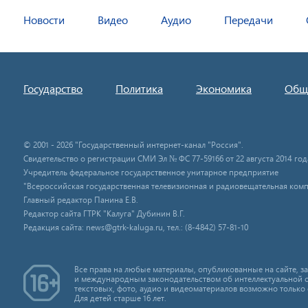
Новости
Видео
Аудио
Передачи
Государство
Политика
Экономика
Общ
© 2001 - 2026 "Государственный интернет-канал "Россия".
Свидетельство о регистрации СМИ Эл № ФС 77-59166 от 22 августа 2014 год
Учредитель федеральное государственное унитарное предприятие
"Всероссийская государственная телевизионная и радиовещательная комп
Главный редактор Панина Е.В.
Редактор сайта ГТРК "Калуга" Дубинин В.Г.
Редакция сайта: news@gtrk-kaluga.ru, тел.: (8-4842) 57-81-10
Все права на любые материалы, опубликованные на сайте, 
и международным законодательством об интеллектуальной 
текстовых, фото, аудио и видеоматериалов возможно только 
Для детей старше 16 лет.