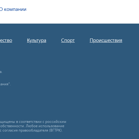
О компании
ество
Культура
Спорт
Происшествия
а.
ания".
защищены в соответствии с российским
собственности. Любое использование
с согласия правообладателя (ВГТРК).