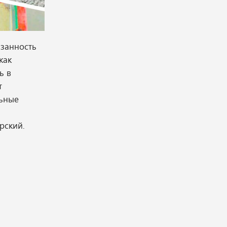
язанность
как
ь в
т
льные
рский.