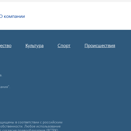
О компании
ество
Культура
Спорт
Происшествия
а.
ания".
защищены в соответствии с российским
собственности. Любое использование
с согласия правообладателя (ВГТРК).