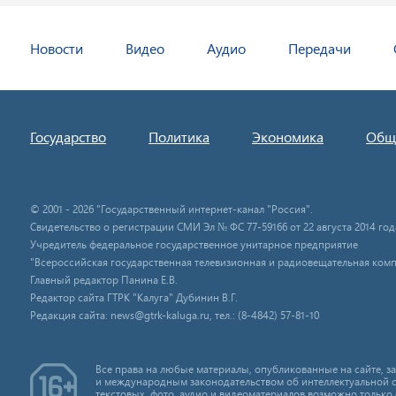
Новости
Видео
Аудио
Передачи
Государство
Политика
Экономика
Общ
© 2001 - 2026 "Государственный интернет-канал "Россия".
Свидетельство о регистрации СМИ Эл № ФС 77-59166 от 22 августа 2014 год
Учредитель федеральное государственное унитарное предприятие
"Всероссийская государственная телевизионная и радиовещательная комп
Главный редактор Панина Е.В.
Редактор сайта ГТРК "Калуга" Дубинин В.Г.
Редакция сайта: news@gtrk-kaluga.ru, тел.: (8-4842) 57-81-10
Все права на любые материалы, опубликованные на сайте, 
и международным законодательством об интеллектуальной 
текстовых, фото, аудио и видеоматериалов возможно только 