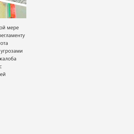
ной мере
регламенту
тота
 угрозами
 жалоба
с
сей