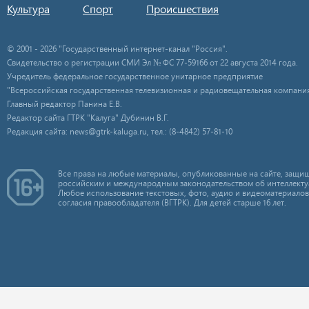
Культура
Спорт
Происшествия
© 2001 - 2026 "Государственный интернет-канал "Россия".
Свидетельство о регистрации СМИ Эл № ФС 77-59166 от 22 августа 2014 года.
Учредитель федеральное государственное унитарное предприятие
"Всероссийская государственная телевизионная и радиовещательная компания
Главный редактор Панина Е.В.
Редактор сайта ГТРК "Калуга" Дубинин В.Г.
Редакция сайта: news@gtrk-kaluga.ru, тел.: (8-4842) 57-81-10
Все права на любые материалы, опубликованные на сайте, защищ
российским и международным законодательством об интеллекту
Любое использование текстовых, фото, аудио и видеоматериалов
согласия правообладателя (ВГТРК). Для детей старше 16 лет.