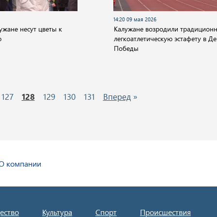
14:20 09 мая 2026
ужане несут цветы к
Калужане возродили традицион
ю
легкоатлетическую эстафету в Д
Победы
127
128
129
130
131
Вперед
»
О компании
ество
Культура
Спорт
Происшествия