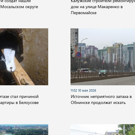
ти солдат нашли
Калужские строители ремонтиру
 Мосальском округе
дом на улице Макаренко в
Первомайске
11:02 10 мая 2026
итазе стал причиной
Источник неприятного запаха в
вартиры в Белоусове
Обнинске продолжат искать