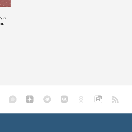
ную
ень