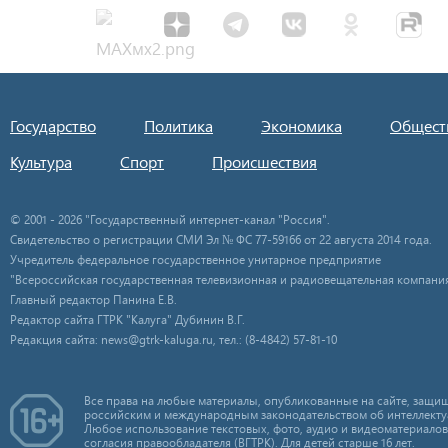
Государство
Политика
Экономика
Общест
Культура
Спорт
Происшествия
© 2001 - 2026 "Государственный интернет-канал "Россия".
Свидетельство о регистрации СМИ Эл № ФС 77-59166 от 22 августа 2014 года.
Учредитель федеральное государственное унитарное предприятие
"Всероссийская государственная телевизионная и радиовещательная компания
Главный редактор Панина Е.В.
Редактор сайта ГТРК "Калуга" Дубинин В.Г.
Редакция сайта: news@gtrk-kaluga.ru, тел.: (8-4842) 57-81-10
Все права на любые материалы, опубликованные на сайте, защищ
российским и международным законодательством об интеллекту
Любое использование текстовых, фото, аудио и видеоматериалов
согласия правообладателя (ВГТРК). Для детей старше 16 лет.