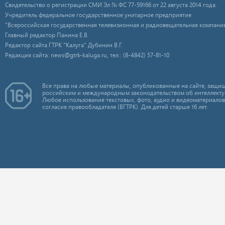
Свидетельство о регистрации СМИ Эл № ФС 77-59166 от 22 августа 2014 года.
Учредитель федеральное государственное унитарное предприятие
"Всероссийская государственная телевизионная и радиовещательная компания
Главный редактор Панина Е.В.
Редактор сайта ГТРК "Калуга" Дубинин В.Г.
Редакция сайта: news@gtrk-kaluga.ru, тел.: (8-4842) 57-81-10
Все права на любые материалы, опубликованные на сайте, защищ
российским и международным законодательством об интеллекту
Любое использование текстовых, фото, аудио и видеоматериалов
согласия правообладателя (ВГТРК). Для детей старше 16 лет.