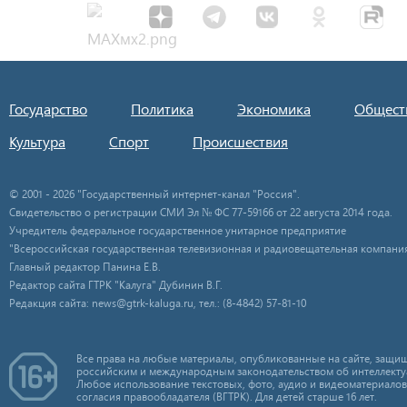
Государство
Политика
Экономика
Общест
Культура
Спорт
Происшествия
© 2001 - 2026 "Государственный интернет-канал "Россия".
Свидетельство о регистрации СМИ Эл № ФС 77-59166 от 22 августа 2014 года.
Учредитель федеральное государственное унитарное предприятие
"Всероссийская государственная телевизионная и радиовещательная компания
Главный редактор Панина Е.В.
Редактор сайта ГТРК "Калуга" Дубинин В.Г.
Редакция сайта: news@gtrk-kaluga.ru, тел.: (8-4842) 57-81-10
Все права на любые материалы, опубликованные на сайте, защищ
российским и международным законодательством об интеллекту
Любое использование текстовых, фото, аудио и видеоматериалов
согласия правообладателя (ВГТРК). Для детей старше 16 лет.