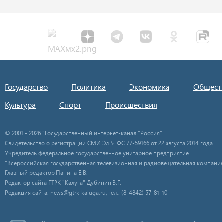
Государство
Политика
Экономика
Общест
Культура
Спорт
Происшествия
© 2001 - 2026 "Государственный интернет-канал "Россия".
Свидетельство о регистрации СМИ Эл № ФС 77-59166 от 22 августа 2014 года.
Учредитель федеральное государственное унитарное предприятие
"Всероссийская государственная телевизионная и радиовещательная компания
Главный редактор Панина Е.В.
Редактор сайта ГТРК "Калуга" Дубинин В.Г.
Редакция сайта: news@gtrk-kaluga.ru, тел.: (8-4842) 57-81-10