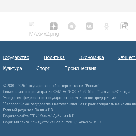
Государство
Политика
Экономика
Общест
Культура
Спорт
Происшествия
© 2001 - 2026 "Государственный интернет-канал "Россия".
Свидетельство о регистрации СМИ Эл № ФС 77-59166 от 22 августа 2014 года.
Учредитель федеральное государственное унитарное предприятие
"Всероссийская государственная телевизионная и радиовещательная компания
Главный редактор Панина Е.В.
Редактор сайта ГТРК "Калуга" Дубинин В.Г.
Редакция сайта: news@gtrk-kaluga.ru, тел.: (8-4842) 57-81-10