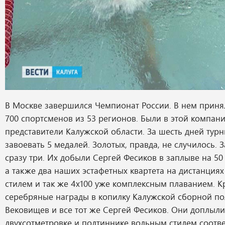
В Москве завершился Чемпионат России. В нем приня
700 спортсменов из 53 регионов. Были в этой компан
представители Калужской области. За шесть дней тур
завоевать 5 медалей. Золотых, правда, не случилось. 
сразу три. Их добыли Сергей Фесиков в заплыве на 50
а также два наших эстафетных квартета на дистанция
стилем и так же 4х100 уже комплексным плаванием. К
серебряные награды в копилку Калужской сборной п
Вековищев и все тот же Сергей Фесиков. Они доплыли
двухсотметровке и полтиннике вольным стилем соотв