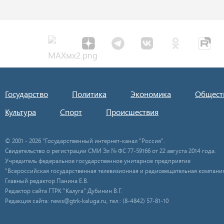
Государство
Политика
Экономика
Общест
Культура
Спорт
Происшествия
© 2001 - 2026 "Государственный интернет-канал "Россия".
Свидетельство о регистрации СМИ Эл № ФС 77-59166 от 22 августа 2014 года.
Учредитель федеральное государственное унитарное предприятие
"Всероссийская государственная телевизионная и радиовещательная компания
Главный редактор Панина Е.В.
Редактор сайта ГТРК "Калуга" Дубинин В.Г.
Редакция сайта: news@gtrk-kaluga.ru, тел.: (8-4842) 57-81-10