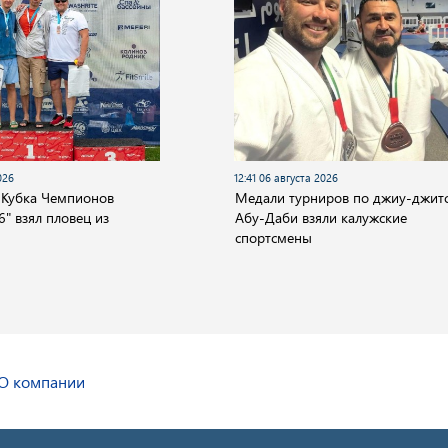
026
12:41 06 августа 2026
 Кубка Чемпионов
Медали турниров по джиу-джитс
" взял пловец из
Абу-Даби взяли калужские
спортсмены
О компании