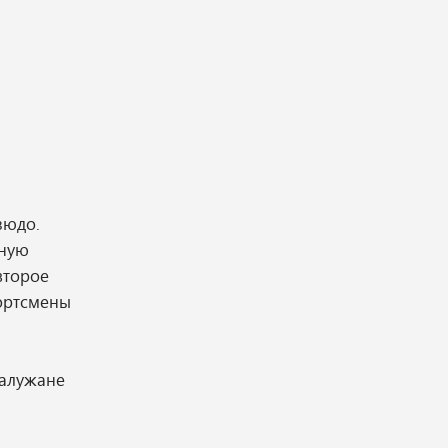
зюдо.
чную
второе
портсмены
Калужане