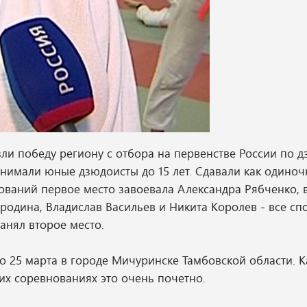
ли победу региону с отбора на первенстве России по д
нимали юные дзюдоисты до 15 лет. Сдавали как одино
нований первое место завоевала Александра Рябченко, 
бродина, Владислав Васильев и Никита Королев ‒ все с
анял второе место.
по 25 марта в городе Мичуринске Тамбовской области. 
их соревнованиях это очень почетно.