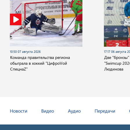
10:50 07 августа 2026
17:17 06 августа 2
Команда правительства региона
Две "бронзы"
обыграла в хоккей "ЦифроVой
"Swimcup 2026
СпецнаZ"
Людинова
Новости
Видео
Аудио
Передачи