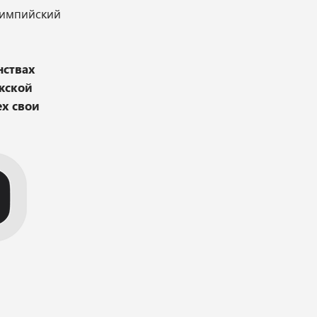
лимпийский
нствах
ужской
ех свои