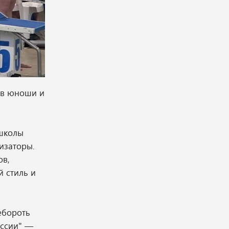
ов юноши и
тшколы
изаторы.
ов,
й стиль и
ебороть
оссии" —