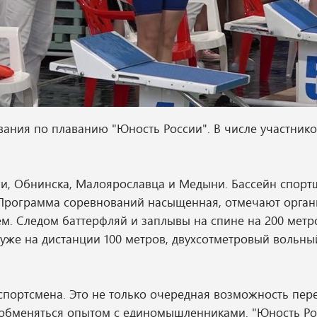
ования по плаванию "Юность России". В числе участник
уги, Обнинска, Малоярославца и Медыни. Бассейн спор
. Программа соревнований насыщенная, отмечают орган
м. Следом баттерфляй и заплывы на спине на 200 метр
 уже на дистанции 100 метров, двухсотметровый вольны
спортсмена. Это не только очередная возможность пер
и обменяться опытом с единомышленниками. "Юность Р