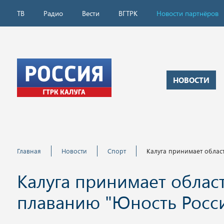
ТВ
Радио
Вести
ВГТРК
Новости партнёров
НОВОСТИ
Главная
Новости
Спорт
Калуга принимает облас
Калуга принимает облас
плаванию "Юность Росс