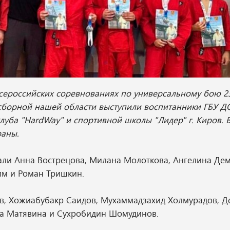
сероссийских соревнованиях по универсальному бою 2
е сборной нашей области выступили воспитанники ГБУ 
луба "HardWay" и спортивной школы "Лидер" г. Киров. В
раны.
али Анна Вострецова, Милана Молоткова, Ангелина Дем
им и Роман Тришкин.
ов, Хожиабубакр Саидов, Мухаммадзахид Холмурадов, Д
яна Матявина и Сухробидин Шомудинов.