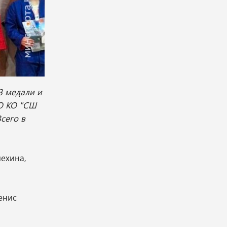
3 медали и
ДО КО "СШ
сего в
ехина,
енис