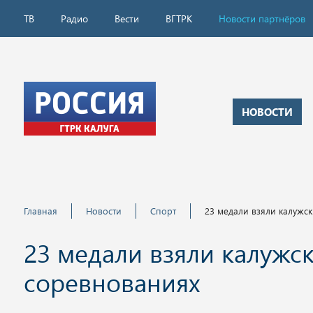
ТВ
Радио
Вести
ВГТРК
Новости партнёров
НОВОСТИ
Главная
Новости
Спорт
23 медали взяли калужс
23 медали взяли калужс
соревнованиях