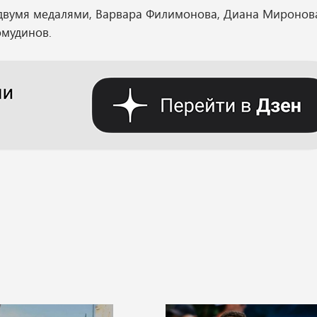
с двумя медалями, Варвара Филимонова, Диана Миронов
омудинов.