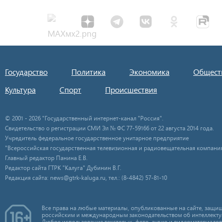
Государство
Политика
Экономика
Общест
Культура
Спорт
Происшествия
© 2001 - 2026 "Государственный интернет-канал "Россия".
Свидетельство о регистрации СМИ Эл № ФС 77-59166 от 22 августа 2014 года.
Учредитель федеральное государственное унитарное предприятие
"Всероссийская государственная телевизионная и радиовещательная компания
Главный редактор Панина Е.В.
Редактор сайта ГТРК "Калуга" Дубинин В.Г.
Редакция сайта: news@gtrk-kaluga.ru, тел.: (8-4842) 57-81-10
Все права на любые материалы, опубликованные на сайте, защищ
российским и международным законодательством об интеллекту
Любое использование текстовых, фото, аудио и видеоматериалов