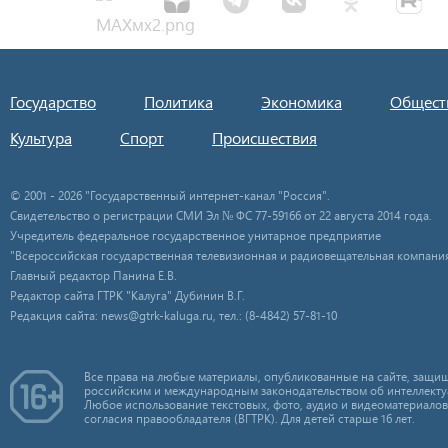
Государство
Политика
Экономика
Общест
Культура
Спорт
Происшествия
© 2001 - 2026 "Государственный интернет-канал "Россия".
Свидетельство о регистрации СМИ Эл № ФС 77-59166 от 22 августа 2014 года.
Учредитель федеральное государственное унитарное предприятие
"Всероссийская государственная телевизионная и радиовещательная компания
Главный редактор Панина Е.В.
Редактор сайта ГТРК "Калуга" Дубинин В.Г.
Редакция сайта: news@gtrk-kaluga.ru, тел.: (8-4842) 57-81-10
Все права на любые материалы, опубликованные на сайте, защищ
российским и международным законодательством об интеллекту
Любое использование текстовых, фото, аудио и видеоматериалов
согласия правообладателя (ВГТРК). Для детей старше 16 лет.