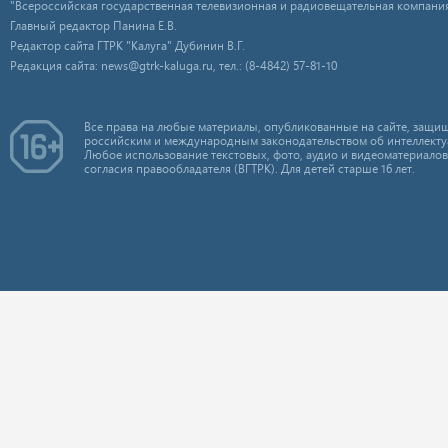
"Всероссийская государственная телевизионная и радиовещательная компания
Главный редактор Панина Е.В.
Редактор сайта ГТРК "Калуга" Дубинин В.Г.
Редакция сайта: news@gtrk-kaluga.ru, тел.: (8-4842) 57-81-10
Все права на любые материалы, опубликованные на сайте, защищ
российским и международным законодательством об интеллекту
Любое использование текстовых, фото, аудио и видеоматериалов
согласия правообладателя (ВГТРК). Для детей старше 16 лет.