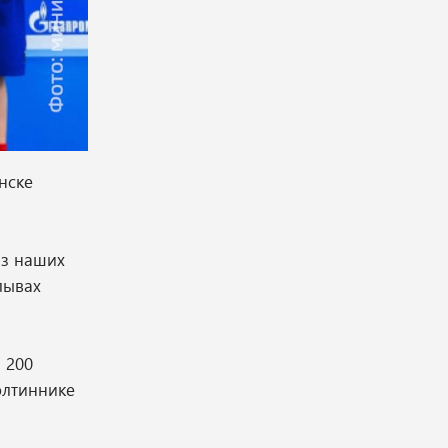
нске
из наших
лывах
 200
олтиннике