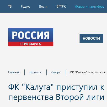
ТВ
Радио
Вести
ВГТРК
Новости партнёров
НОВОСТИ
Главная
Новости
Спорт
ФК "Калуга" приступил к
ФК "Калуга" приступил к
первенства Второй лиги