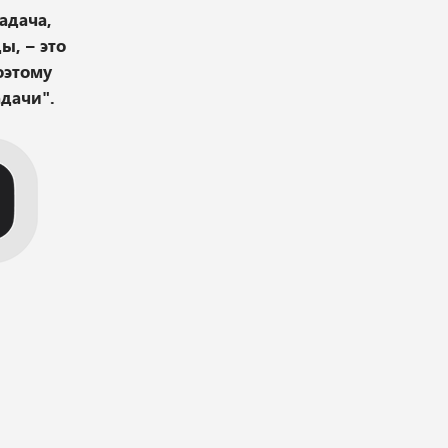
адача,
ы, – это
оэтому
дачи".