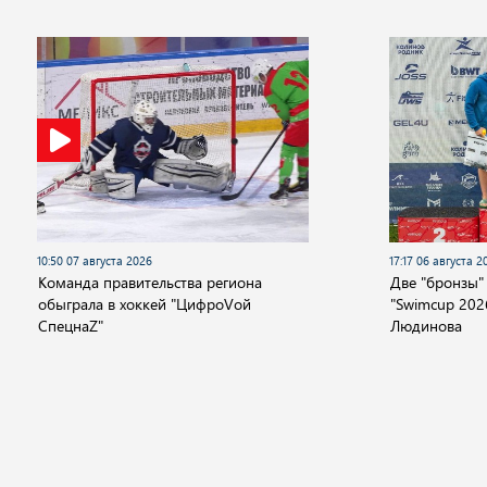
10:50 07 августа 2026
17:17 06 августа 2
Команда правительства региона
Две "бронзы"
обыграла в хоккей "ЦифроVой
"Swimcup 2026
СпецнаZ"
Людинова
Новости
Видео
Аудио
Передачи