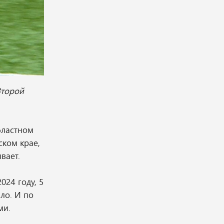
Второй
бластном
ском крае,
вает.
024 году, 5
ло. И по
ми.