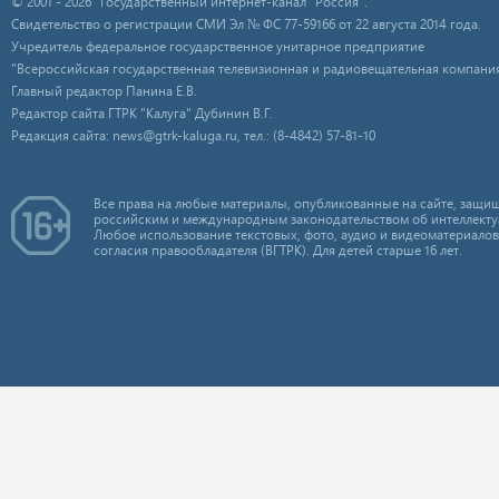
© 2001 - 2026 "Государственный интернет-канал "Россия".
Свидетельство о регистрации СМИ Эл № ФС 77-59166 от 22 августа 2014 года.
Учредитель федеральное государственное унитарное предприятие
"Всероссийская государственная телевизионная и радиовещательная компания
Главный редактор Панина Е.В.
Редактор сайта ГТРК "Калуга" Дубинин В.Г.
Редакция сайта: news@gtrk-kaluga.ru, тел.: (8-4842) 57-81-10
Все права на любые материалы, опубликованные на сайте, защищ
российским и международным законодательством об интеллекту
Любое использование текстовых, фото, аудио и видеоматериалов
согласия правообладателя (ВГТРК). Для детей старше 16 лет.