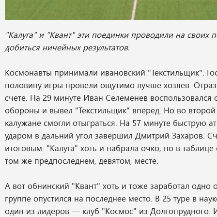
"Калуга" и "Квант" эти поединки проводили на своих п
добиться ничейных результатов.
Космонавты принимали ивановский "Текстильщик". Го
половину игры провели ощутимо лучше хозяев. Отрази
счете. На 29 минуте Иван Селеменев воспользовался
обороны и вывел "Текстильщик" вперед. Но во второ
калужане смогли отыграться. На 57 минуте быструю а
ударом в дальний угол завершил Дмитрий Захаров. Сче
итоговым. "Калуга" хоть и набрала очко, но в таблице 
том же предпоследнем, девятом, месте.
А вот обнинский "Квант" хоть и тоже заработал одно о
группе опустился на последнее место. В 25 туре в нау
один из лидеров — клуб "Космос" из Долгопрудного.