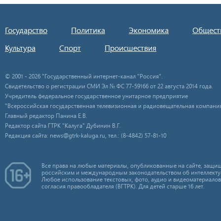
Государство
Политика
Экономика
Общест
Культура
Спорт
Происшествия
© 2001 - 2026 "Государственный интернет-канал "Россия".
Свидетельство о регистрации СМИ Эл № ФС 77-59166 от 22 августа 2014 года.
Учредитель федеральное государственное унитарное предприятие
"Всероссийская государственная телевизионная и радиовещательная компания
Главный редактор Панина Е.В.
Редактор сайта ГТРК "Калуга" Дубинин В.Г.
Редакция сайта: news@gtrk-kaluga.ru, тел.: (8-4842) 57-81-10
Все права на любые материалы, опубликованные на сайте, защищ
российским и международным законодательством об интеллекту
Любое использование текстовых, фото, аудио и видеоматериалов
согласия правообладателя (ВГТРК). Для детей старше 16 лет.