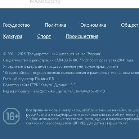
Государство
Политика
Экономика
Общест
Культура
Спорт
Происшествия
© 2001 - 2026 "Государственный интернет-канал "Россия".
Свидетельство о регистрации СМИ Эл № ФС 77-59166 от 22 августа 2014 года.
Учредитель федеральное государственное унитарное предприятие
"Всероссийская государственная телевизионная и радиовещательная компания
Главный редактор Панина Е.В.
Редактор сайта ГТРК "Калуга" Дубинин В.Г.
Редакция сайта: news@gtrk-kaluga.ru, тел.: (8-4842) 57-81-10
Все права на любые материалы, опубликованные на сайте, защищ
российским и международным законодательством об интеллекту
Любое использование текстовых, фото, аудио и видеоматериалов
согласия правообладателя (ВГТРК). Для детей старше 16 лет.