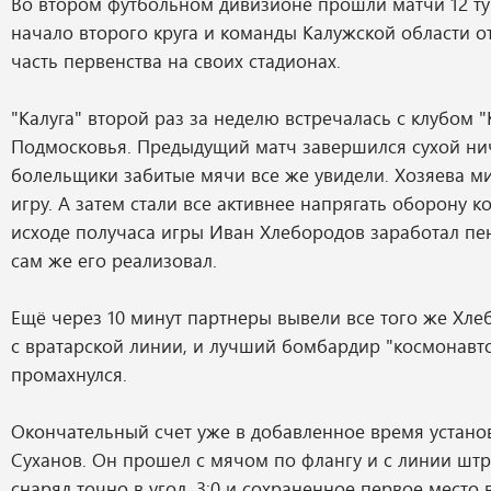
Во втором футбольном дивизионе прошли матчи 12 ту
начало второго круга и команды Калужской области о
часть первенства на своих стадионах.
"Калуга" второй раз за неделю встречалась с клубом 
Подмосковья. Предыдущий матч завершился сухой нич
болельщики забитые мячи все же увидели. Хозяева ми
игру. А затем стали все активнее напрягать оборону к
исходе получаса игры Иван Хлебородов заработал пен
сам же его реализовал.
Ещё через 10 минут партнеры вывели все того же Хле
с вратарской линии, и лучший бомбардир "космонавто
промахнулся.
Окончательный счет уже в добавленное время устано
Суханов. Он прошел с мячом по флангу и с линии шт
снаряд точно в угол. 3:0 и сохраненное первое место 